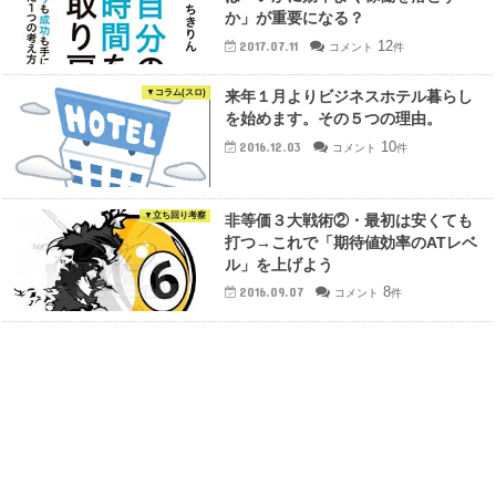
か」が重要になる？
12
2017.07.11
コメント
件
▼コラム(スロ)
来年１月よりビジネスホテル暮らし
を始めます。その５つの理由。
10
2016.12.03
コメント
件
▼立ち回り考察
非等価３大戦術②・最初は安くても
打つ→これで「期待値効率のATレベ
ル」を上げよう
8
2016.09.07
コメント
件