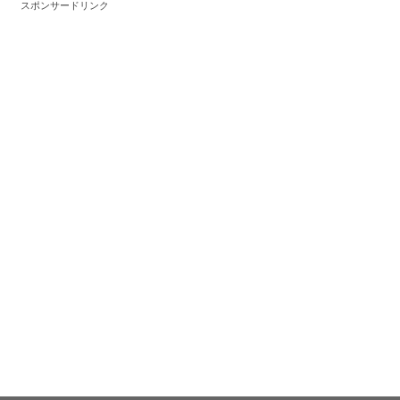
スポンサードリンク