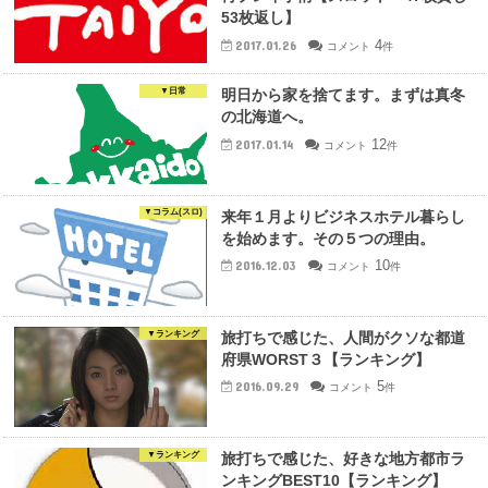
53枚返し】
4
2017.01.26
コメント
件
▼日常
明日から家を捨てます。まずは真冬
の北海道へ。
12
2017.01.14
コメント
件
▼コラム(スロ)
来年１月よりビジネスホテル暮らし
を始めます。その５つの理由。
10
2016.12.03
コメント
件
▼ランキング
旅打ちで感じた、人間がクソな都道
府県WORST３【ランキング】
5
2016.09.29
コメント
件
▼ランキング
旅打ちで感じた、好きな地方都市ラ
ンキングBEST10【ランキング】