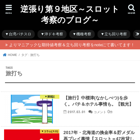
逆張り第９地区～スロット
menu
search
考察のブログ～
▼台湾パチスロ
▼沖ドキ考察
▼機種考察
▼立ち回り考察
▼
よりマニアックな期待値考察＆立ち回り考察をnoteにて書いてます！
HOME
タグ : 旅打ち
旅打ち
▼漂流記
【旅行】中標津(なかしべつ)を歩
く。パチ＆ホテル事情も。【観光】
0
2017.03.01
コメント
件
▼コラム(スロ)
2017年・北海道の換金率＆貯メダル
再プレイ事情【スロット＝47枚貸し