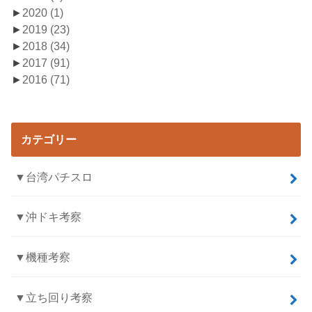
►
2020
(1)
►
2019
(23)
►
2018
(34)
►
2017
(91)
►
2016
(71)
カテゴリー
▼台湾パチスロ
▼沖ドキ考察
▼機種考察
▼立ち回り考察