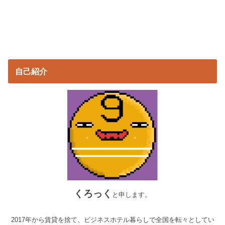
自己紹介
くろっく
と申します。
2017年から賃貸を捨て、ビジネスホテル暮らしで全国を転々としてい