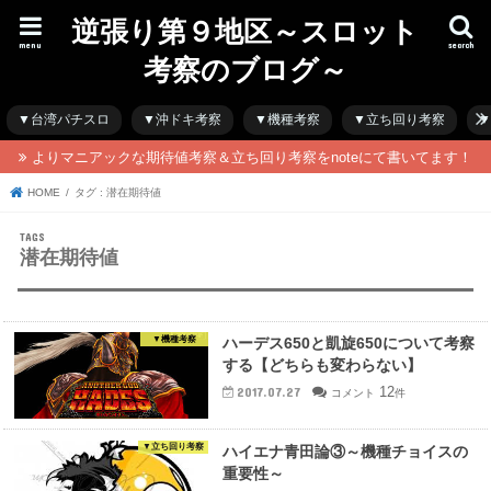
逆張り第９地区～スロット
menu
search
考察のブログ～
▼台湾パチスロ
▼沖ドキ考察
▼機種考察
▼立ち回り考察
▼
よりマニアックな期待値考察＆立ち回り考察をnoteにて書いてます！
HOME
タグ : 潜在期待値
潜在期待値
▼機種考察
ハーデス650と凱旋650について考察
する【どちらも変わらない】
12
2017.07.27
コメント
件
▼立ち回り考察
ハイエナ青田論③～機種チョイスの
重要性～