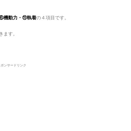
⑥機動力・⑪執着
の４項目です。
きます。
スポンサードリンク