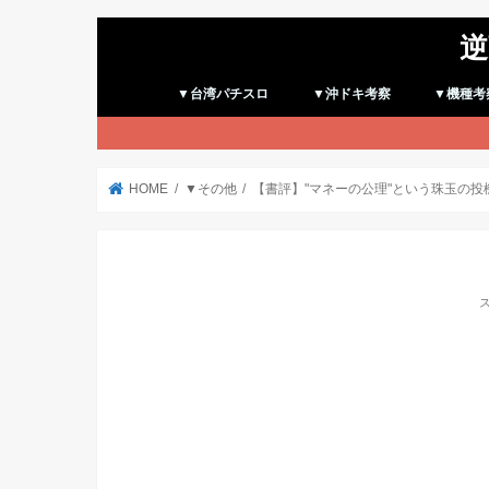
逆
▼台湾パチスロ
▼沖ドキ考察
▼機種考
HOME
▼その他
【書評】"マネーの公理"という珠玉の