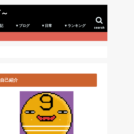
グ～
記
▼ブログ
▼日常
▼ランキング
search
自己紹介