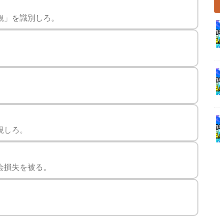
観」を識別しろ。
視しろ。
会損失を被る。