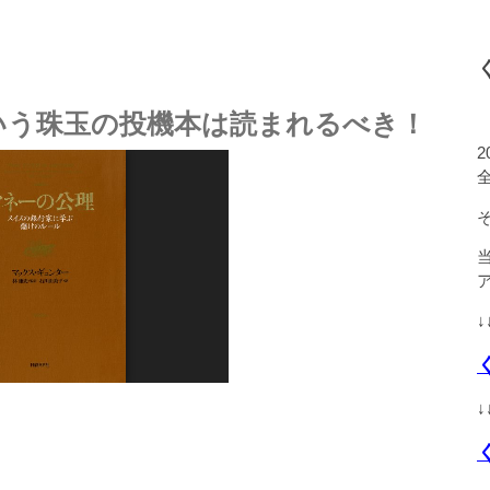
いう珠玉の投機本は読まれるべき！
↓
↓