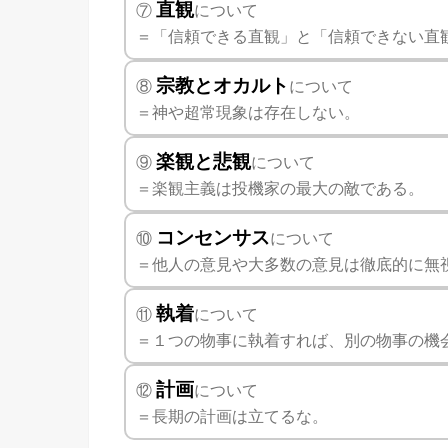
直観
⑦
について
＝「信頼できる直観」と「信頼できない直
宗教とオカルト
⑧
について
＝神や超常現象は存在しない。
楽観と悲観
⑨
について
＝楽観主義は投機家の最大の敵である。
コンセンサス
⑩
について
＝他人の意見や大多数の意見は徹底的に無
執着
⑪
について
＝１つの物事に執着すれば、別の物事の機
計画
⑫
について
＝長期の計画は立てるな。