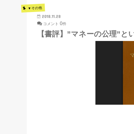
▼その他
2018.11.28
0
コメント
件
【書評】”マネーの公理”と