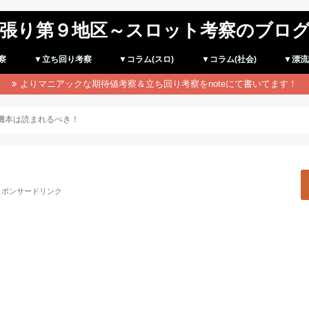
張り第９地区～スロット考察のブロ
察
▼立ち回り考察
▼コラム(スロ)
▼コラム(社会)
▼漂流
よりマニアックな期待値考察＆立ち回り考察をnoteにて書いてます！
投機本は読まれるべき！
スポンサードリンク