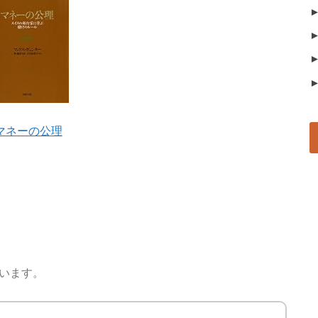
マネーの公理
ています。