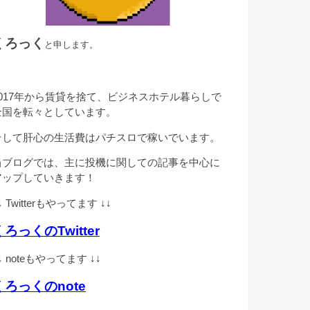
くろっく
と申します。
2017年から賃貸を捨て、ビジネスホテル暮らしで
全国を転々としています。
そして肝心の生活費はパチスロで稼いでいます。
当ブログでは、主に投機に関しての記事を中心に
アップしていきます！
↓ Twitterもやってます ↓↓
くろっくのTwitter
↓ noteもやってます ↓↓
くろっくのnote