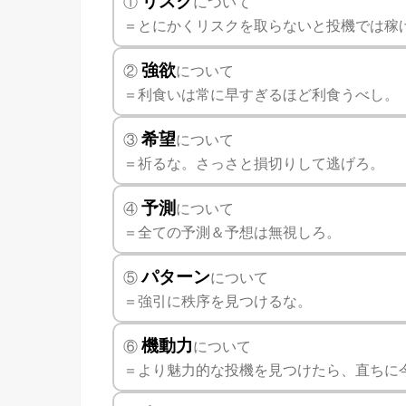
リスク
①
について
＝とにかくリスクを取らないと投機では稼
強欲
②
について
＝利食いは常に早すぎるほど利食うべし。
希望
③
について
＝祈るな。さっさと損切りして逃げろ。
予測
④
について
＝全ての予測＆予想は無視しろ。
パターン
⑤
について
＝強引に秩序を見つけるな。
機動力
⑥
について
＝より魅力的な投機を見つけたら、直ちに