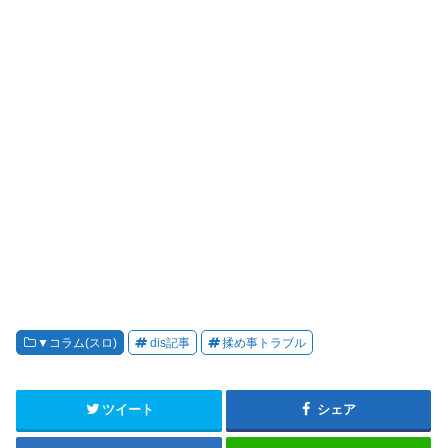
▼コラム(スロ)
dis記事
揉め事トラブル
ツイート
シェア