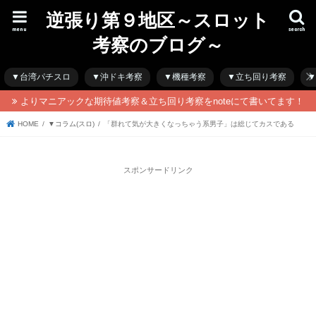
逆張り第９地区～スロット
menu
search
考察のブログ～
▼台湾パチスロ
▼沖ドキ考察
▼機種考察
▼立ち回り考察
▼
よりマニアックな期待値考察＆立ち回り考察をnoteにて書いてます！
HOME
▼コラム(スロ)
「群れて気が大きくなっちゃう系男子」は総じてカスである
スポンサードリンク