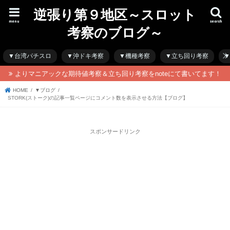
逆張り第９地区～スロット
menu
search
考察のブログ～
▼台湾パチスロ
▼沖ドキ考察
▼機種考察
▼立ち回り考察
▼
よりマニアックな期待値考察＆立ち回り考察をnoteにて書いてます！
HOME
▼ブログ
STORK(ストーク)の記事一覧ページにコメント数を表示させる方法【ブログ】
スポンサードリンク