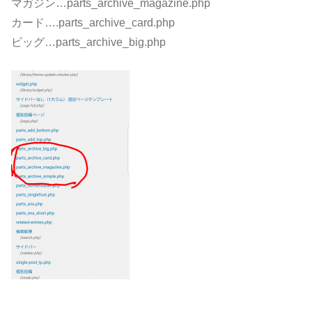
マガジン…parts_archive_magazine.php
カード….parts_archive_card.php
ビッグ…parts_archive_big.php