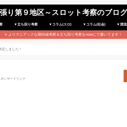
張り第９地区～スロット考察のブロ
察
▼立ち回り考察
▼コラム(スロ)
▼コラム(社会)
▼漂流
よりマニアックな期待値考察＆立ち回り考察をnoteにて書いてます！
が決定しました！
スポンサードリンク