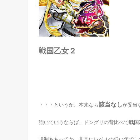
戦国乙女２
該当なし
・・・というか、本来なら
が妥当
強いていうならば、ドングリの背比べで
戦国
規制もあってか、非常にレベルの低い年でし