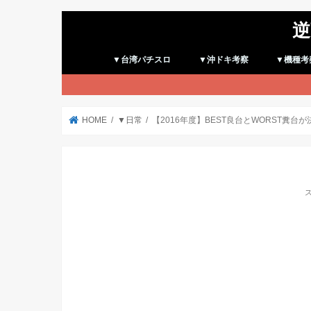
逆
▼台湾パチスロ
▼沖ドキ考察
▼機種考
HOME
▼日常
【2016年度】BEST良台とWORST糞台