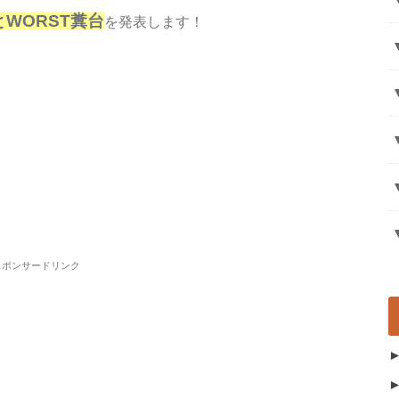
とWORST糞台
を発表します！
スポンサードリンク