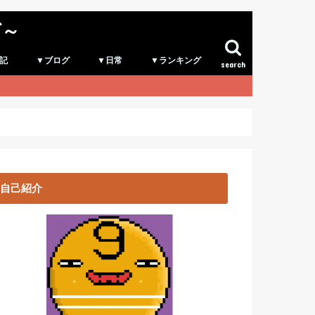
グ～
記
▼ブログ
▼日常
▼ランキング
search
自己紹介