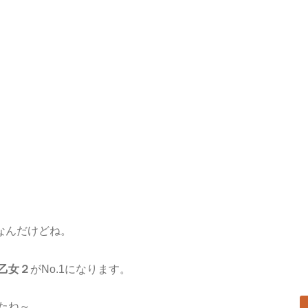
なんだけどね。
乙女２
がNo.1になります。
たね～。