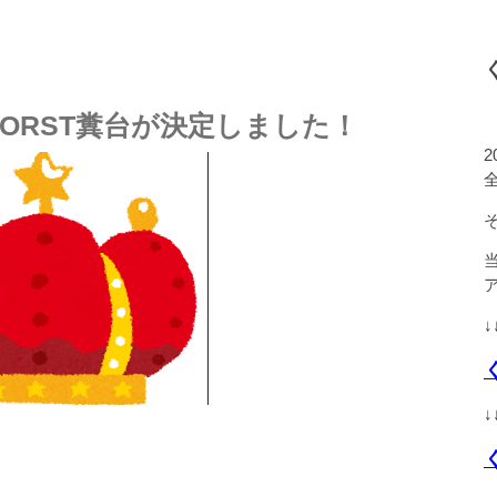
WORST糞台が決定しました！
↓
↓