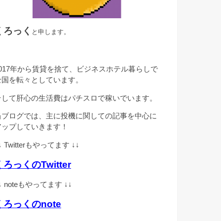
くろっく
と申します。
2017年から賃貸を捨て、ビジネスホテル暮らしで
全国を転々としています。
そして肝心の生活費はパチスロで稼いでいます。
当ブログでは、主に投機に関しての記事を中心に
アップしていきます！
↓ Twitterもやってます ↓↓
くろっくのTwitter
↓ noteもやってます ↓↓
くろっくのnote