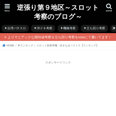
逆張り第９地区～スロット
menu
search
考察のブログ～
▼台湾パチスロ
▼沖ドキ考察
▼機種考察
▼立ち回り考察
▼
よりマニアックな期待値考察＆立ち回り考察をnoteにて書いてます！
HOME
▼ランキング
スロット新基準機・好きな台ベスト５【ランキング】
スポンサードリンク