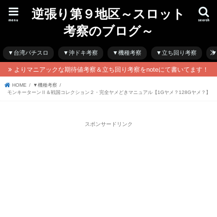
逆張り第９地区～スロット
menu
search
考察のブログ～
▼台湾パチスロ
▼沖ドキ考察
▼機種考察
▼立ち回り考察
▼
よりマニアックな期待値考察＆立ち回り考察をnoteにて書いてます！
HOME
▼機種考察
モンキーターンⅡ＆戦国コレクション２・完全ヤメどきマニュアル【1Gヤメ？128Gヤメ？】
スポンサードリンク