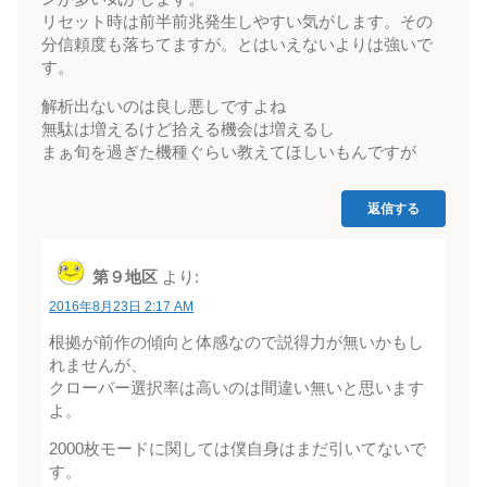
リセット時は前半前兆発生しやすい気がします。その
分信頼度も落ちてますが。とはいえないよりは強いで
す。
解析出ないのは良し悪しですよね
無駄は増えるけど拾える機会は増えるし
まぁ旬を過ぎた機種ぐらい教えてほしいもんですが
返信する
第９地区
より:
2016年8月23日 2:17 AM
根拠が前作の傾向と体感なので説得力が無いかもし
れませんが、
クローバー選択率は高いのは間違い無いと思います
よ。
2000枚モードに関しては僕自身はまだ引いてないで
す。