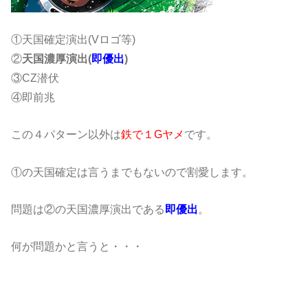
①天国確定演出(Vロゴ等)
②
天国濃厚演出(
即優出
)
③CZ潜伏
④即前兆
この４パターン以外は
鉄で１Gヤメ
です。
①の天国確定は言うまでもないので割愛します。
問題は②の天国濃厚演出である
即優出
。
何が問題かと言うと・・・