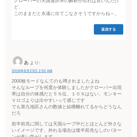
クローバーの天国選択率の解析が出れば良いんだけ
ど、
このままだと永遠に出てこなさそうですからね～。
返信する
あ
より:
2016年8月23日 2:02 AM
2000枚モードなんてのも噂されましたよね
そんなループを何度か体験しましたがクローバー出現
率は自分の体感だと５％位、１０％はない、モンキー
Ｖロゴよりは出やすいって感じです
でも第九地区さんの数値と結構離れてるからどうなん
だろ
前半前兆に関しては天国ループ中だとほとんど外さな
いイメージです。外れる場合は後半前兆なしのパター
ンが多い気がします。