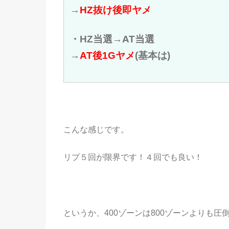
→
HZ抜け後即ヤメ
・HZ当選→AT当選
→
AT後1Gヤメ
(基本は)
こんな感じです。
リプ５回が限界です！４回でも良い！
というか、400ゾーンは800ゾーンよりも圧