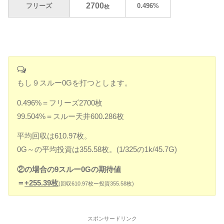
2700
フリーズ
0.496%
枚
もし９スルー0Gを打つとします。
0.496%＝フリーズ2700枚
99.504%＝スルー天井600.286枚
平均回収は610.97枚。
0G～の平均投資は355.58枚。(1/325の1k/45.7G)
②の場合の9スルー0Gの期待値
＝
+255.39枚
(回収610.97枚ー投資355.58枚)
スポンサードリンク