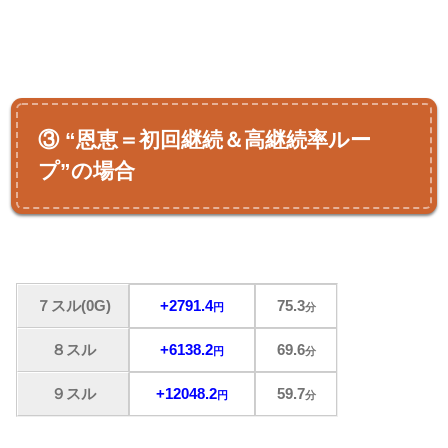
③ “恩恵＝初回継続＆高継続率ルー
プ”の場合
７スル(0G)
+2791.4
75.3
円
分
８スル
+6138.2
69.6
円
分
９スル
+12048.2
59.7
円
分