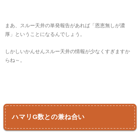
まあ、スルー天井の単発報告があれば「恩恵無しが濃
厚」ということになるんでしょう。
しかしいかんせんスルー天井の情報が少なくすぎますか
らね～。
ハマリG数との兼ね合い
.