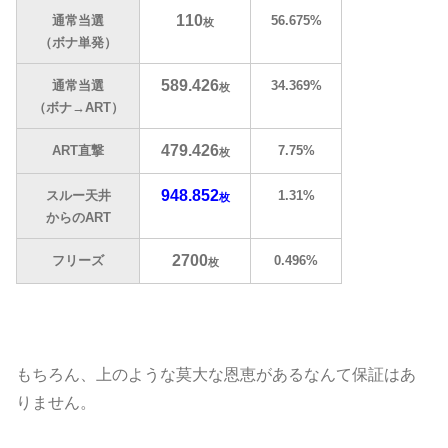
110
通常当選
56.675%
枚
（ボナ単発）
589.426
通常当選
34.369%
枚
（ボナ→ART）
479.426
ART直撃
7.75%
枚
948.852
スルー天井
1.31%
枚
からのART
2700
フリーズ
0.496%
枚
もちろん、上のような莫大な恩恵があるなんて保証はあ
りません。