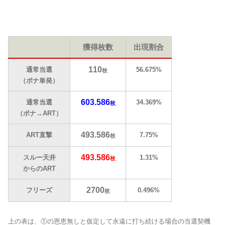
獲得枚数
出現割合
110
通常当選
56.675%
枚
（ボナ単発）
603.586
通常当選
34.369%
枚
（ボナ→ART）
493.586
ART直撃
7.75%
枚
493.586
スルー天井
1.31%
枚
からのART
2700
フリーズ
0.496%
枚
上の表は、①の恩恵無しと仮定して永遠に打ち続ける場合の当選契機