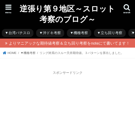
逆張り第９地区～スロット
menu
search
考察のブログ～
▼台湾パチスロ
▼沖ドキ考察
▼機種考察
▼立ち回り考察
▼
よりマニアックな期待値考察＆立ち回り考察をnoteにて書いてます！
HOME
▼機種考察
リング終焉のスルー天井期待値。３パターンを算出しました。
スポンサードリンク