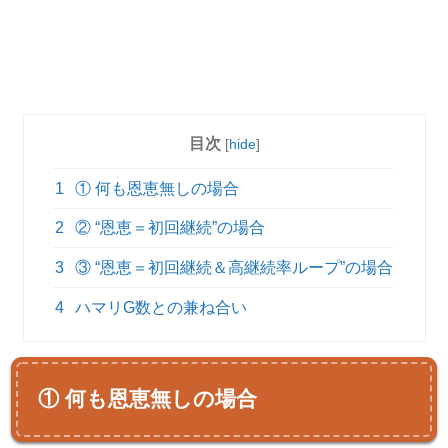
目次
[
hide
]
1
① 何も恩恵無しの場合
2
② “恩恵＝初回継続”の場合
3
③ “恩恵＝初回継続＆高継続率ループ”の場合
4
ハマリG数との兼ね合い
① 何も恩恵無しの場合