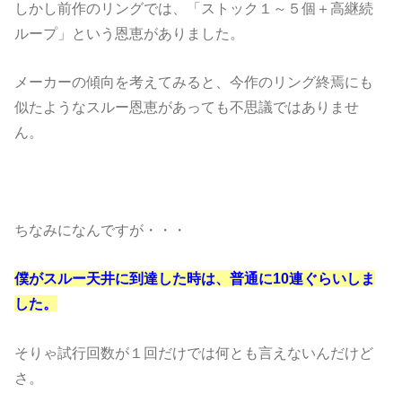
しかし前作のリングでは、「ストック１～５個＋高継続
ループ」という恩恵がありました。
メーカーの傾向を考えてみると、今作のリング終焉にも
似たようなスルー恩恵があっても不思議ではありませ
ん。
ちなみになんですが・・・
僕がスルー天井に到達した時は、普通に10連ぐらいしま
した。
そりゃ試行回数が１回だけでは何とも言えないんだけど
さ。