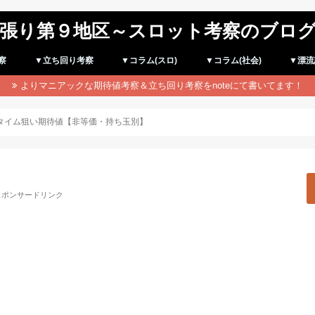
張り第９地区～スロット考察のブロ
察
▼立ち回り考察
▼コラム(スロ)
▼コラム(社会)
▼漂流
よりマニアックな期待値考察＆立ち回り考察をnoteにて書いてます！
での遊タイム狙い期待値【非等価・持ち玉別】
スポンサードリンク