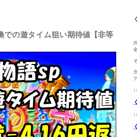
6円交換での遊タイム狙い期待値【非等
↓
↓