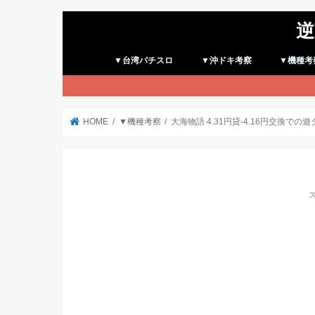
逆
▼台湾パチスロ
▼沖ドキ考察
▼機種考
HOME
▼機種考察
大海物語 4.31円貸-4.16円交換