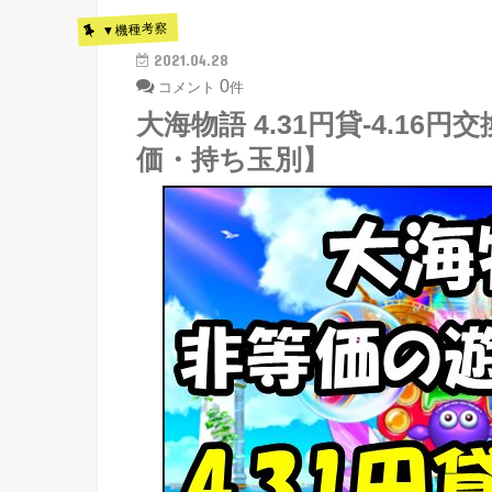
▼機種考察
2021.04.28
0
コメント
件
大海物語 4.31円貸-4.1
価・持ち玉別】