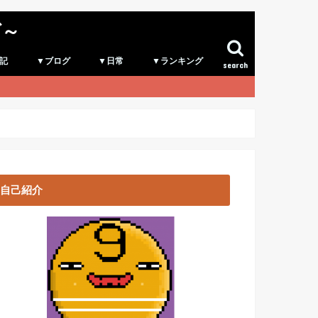
グ～
記
▼ブログ
▼日常
▼ランキング
search
自己紹介