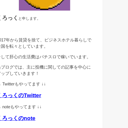
くろっく
と申します。
2017年から賃貸を捨て、ビジネスホテル暮らしで
全国を転々としています。
そして肝心の生活費はパチスロで稼いでいます。
当ブログでは、主に投機に関しての記事を中心に
アップしていきます！
↓ Twitterもやってます ↓↓
くろっくのTwitter
↓ noteもやってます ↓↓
くろっくのnote