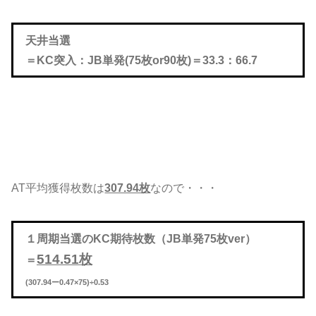
天井当選
＝KC突入：JB単発(75枚or90枚)＝33.3：66.7
AT平均獲得枚数は
307.94枚
なので・・・
１周期当選のKC期待枚数（JB単発75枚ver）
514.51枚
＝
(307.94ー0.47×75)÷0.53