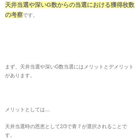
天井当選や深いG数からの当選における獲得枚数
の考察
です。
まず、天井当選や深いG数当選にはメリットとデメリット
があります。
メリットとしては…
天井当選時の恩恵として2/3で青７が選択されることで
す。