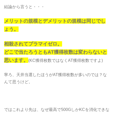
結論から言うと・・・
メリットの規模とデメリットの規模は同じでし
ょう。
相殺されてプラマイゼロ。
どこで当たろうともAT獲得枚数は変わらないと
思います。
(KC獲得枚数ではなくAT獲得枚数ですよ)
寧ろ、天井当選したほうがAT獲得枚数が多いのでは？な
んて思うけど。
ではこれより先は、なぜ最高で500GしかKCを消化できな