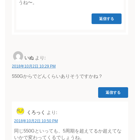
うね〜。
返信する
いぬ
より:
2018年10月2日 10:29 PM
550Gからでどんくらいありそうですかね？
返信する
くろっく
より:
2018年10月2日 10:50 PM
同じ550Gといっても、5周期を超えてるか超えてな
いかで変わってくるでしょうね。