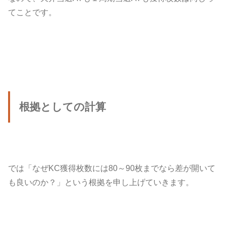
てことです。
根拠としての計算
では「なぜKC獲得枚数には80～90枚までなら差が開いて
も良いのか？」という根拠を申し上げていきます。