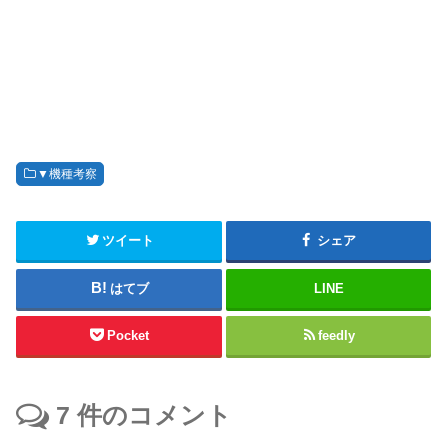
▼機種考察
ツイート
シェア
はてブ
LINE
Pocket
feedly
7
件のコメント