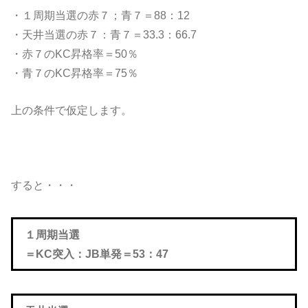
・１周期当選の赤７；青７＝88：12
・天井当選の赤７：青７＝33.3：66.7
・赤７のKC昇格率＝50％
・青７のKC昇格率＝75％
上の条件で仮定します。
すると・・・
１周期当選
＝KC突入：JB単発＝53：47