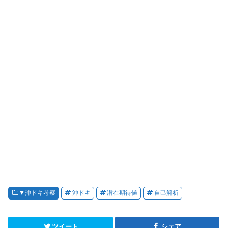
▼沖ドキ考察
沖ドキ
潜在期待値
自己解析
ツイート
シェア