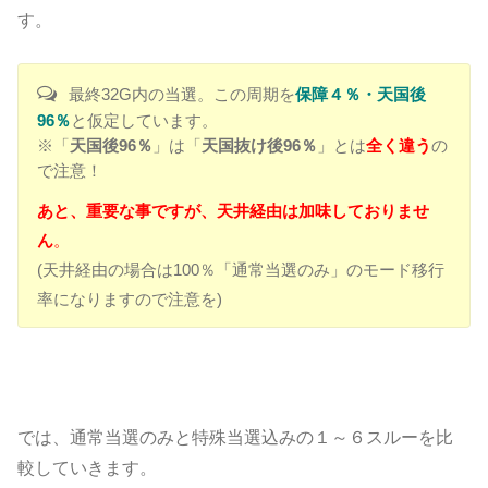
す。
最終32G内の当選。この周期を
保障４％・天国後
96％
と仮定しています。
※「
天国後96％
」は「
天国抜け後96％
」とは
全く違う
の
で注意！
あと、重要な事ですが、天井経由は加味しておりませ
ん
。
(天井経由の場合は100％「通常当選のみ」のモード移行
率になりますので注意を)
では、通常当選のみと特殊当選込みの１～６スルーを比
較していきます。