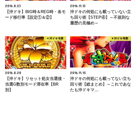
2016.8.23
2016.11.13
【沖ドキ】BIG時＆REG時・各モ
沖ドキの何処にも載っていない立
ード移行率【設定①＆②】
ち回り術【STEP④】～不規則な
履歴の見極め～
▼沖ドキ考察
▼沖ドキ考察
2016.8.28
2016.11.15
【沖ドキ】リセット処女当選後・
沖ドキの何処にも載ってない立ち
当選G数別モード滞在率【BR
回り術【総まとめ】～これであな
別】
たも沖ドキマ…