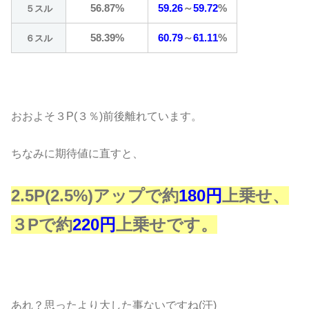
56.87%
59.26
～
59.72
%
５スル
58.39%
60.79
～
61.11
%
６スル
おおよそ３P(３％)前後離れています。
ちなみに期待値に直すと、
2.5P(2.5%)アップで約
180円
上乗せ、
３Pで約
220円
上乗せです。
あれ？思ったより大した事ないですね(汗)