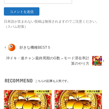
日本語が含まれない投稿は無視されますのでご注意ください。
（スパム対策）
好きな機種BEST５
沖ドキ・連チャン最終周期のG数→モード滞在率計
算のやり方
RECOMMEND
こちらの記事も人気です。
▼沖ドキ考察
▼沖ドキ考察