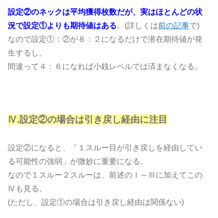
設定②のネックは平均獲得枚数だが、実はほとんどの状
況で設定①よりも期待値はある
。(詳しくは
前の記事
で)
なので設定①：②が８：２になるだけで潜在期待値が発
生するし、
間違って４：６になれば小銭レベルでは済まなくなる。
Ⅳ.設定②の場合は引き戻し経由に注目
設定②になると、「１スルー目が引き戻しを経由してい
る可能性の強弱」が微妙に重要になる。
なので１スルー２スルーは、前述のⅠ～Ⅲに加えてこの
Ⅳも見る。
(ただし、設定①の場合は引き戻し経由は関係ない)