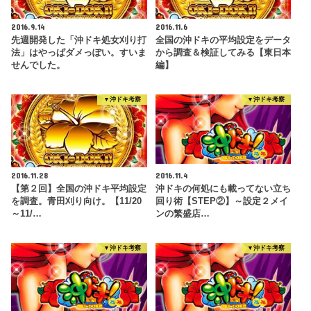
2016.9.14
2016.11.6
先週開発した「沖ドキ処女刈り打
全国の沖ドキの平均設定をデータ
法」はやっぱダメっぽい。すいま
から調査＆検証してみる【東日本
せんでした。
編】
▼沖ドキ考察
▼沖ドキ考察
2016.11.28
2016.11.4
【第２回】全国の沖ドキ平均設定
沖ドキの何処にも載ってない立ち
を調査。青田刈り向け。【11/20
回り術【STEP②】～設定２メイ
～11/…
ンの繁盛店…
▼沖ドキ考察
▼沖ドキ考察