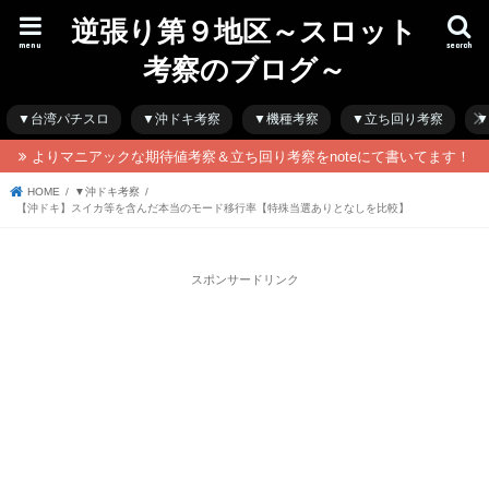
逆張り第９地区～スロット
menu
search
考察のブログ～
▼台湾パチスロ
▼沖ドキ考察
▼機種考察
▼立ち回り考察
▼
よりマニアックな期待値考察＆立ち回り考察をnoteにて書いてます！
HOME
▼沖ドキ考察
【沖ドキ】スイカ等を含んだ本当のモード移行率【特殊当選ありとなしを比較】
スポンサードリンク