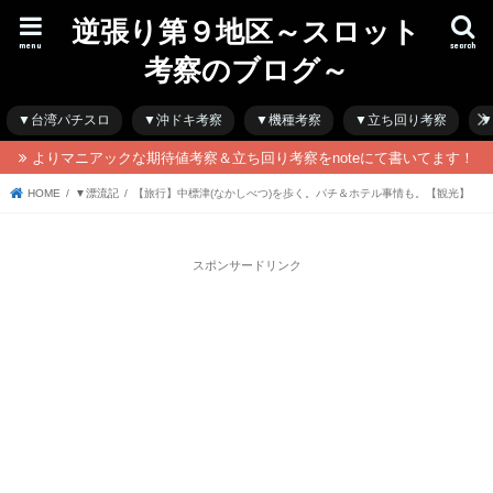
逆張り第９地区～スロット
menu
search
考察のブログ～
▼台湾パチスロ
▼沖ドキ考察
▼機種考察
▼立ち回り考察
▼
よりマニアックな期待値考察＆立ち回り考察をnoteにて書いてます！
HOME
▼漂流記
【旅行】中標津(なかしべつ)を歩く。パチ＆ホテル事情も。【観光】
スポンサードリンク