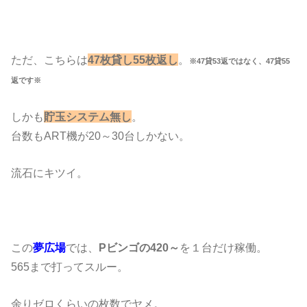
ただ、こちらは
47枚貸し55枚返し
。
※47貸53返ではなく、47貸55
返です※
しかも
貯玉システム無し
。
台数もART機が20～30台しかない。
流石にキツイ。
この
夢広場
では、
Pビンゴの420～
を１台だけ稼働。
565まで打ってスルー。
余りゼロくらいの枚数でヤメ。