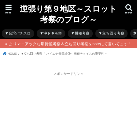
逆張り第９地区～スロット
menu
search
考察のブログ～
▼台湾パチスロ
▼沖ドキ考察
▼機種考察
▼立ち回り考察
▼
よりマニアックな期待値考察＆立ち回り考察をnoteにて書いてます！
HOME
▼立ち回り考察
ハイエナ青田論③～機種チョイスの重要性～
スポンサードリンク