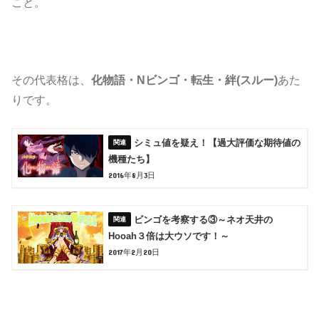
こと。
その代表格は、
化物語・Nビンゴ・転生・絆(スルー)
あた
りです。
シミュ値を疑え！【過大評価な期待値の
機種たち】
2016年8月3日
ビンゴを考察する③～ネオ天井の
Hooah３倍は大ウソです！～
2017年2月20日