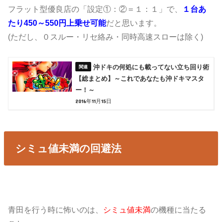
フラット型優良店の「設定①：②＝１：１」で、
１台あ
たり450～550円上乗せ可能
だと思います。
(ただし、０スルー・リセ絡み・同時高速スローは除く)
沖ドキの何処にも載ってない立ち回り術
【総まとめ】～これであなたも沖ドキマスタ
ー！～
2016年11月15日
シミュ値未満の回避法
青田を行う時に怖いのは、
シミュ値未満
の機種に当たる