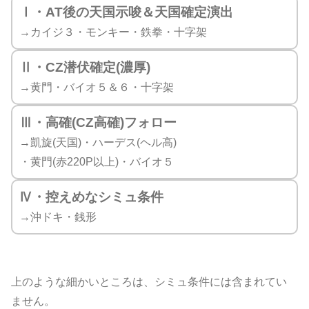
Ⅰ・AT後の天国示唆＆天国確定演出
→カイジ３・モンキー・鉄拳・十字架
Ⅱ・CZ潜伏確定(濃厚)
→黄門・バイオ５＆６・十字架
Ⅲ・高確(CZ高確)フォロー
→凱旋(天国)・ハーデス(ヘル高)
・黄門(赤220P以上)・バイオ５
Ⅳ・控えめなシミュ条件
→沖ドキ・銭形
上のような細かいところは、シミュ条件には含まれてい
ません。