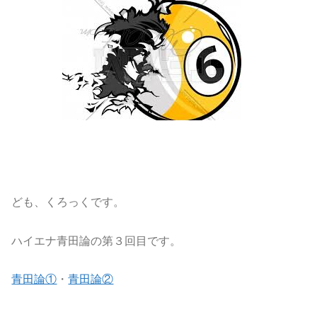
ども、くろっくです。
ハイエナ青田論の第３回目です。
青田論①
・
青田論②