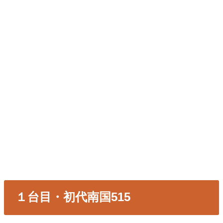
１台目・初代南国515