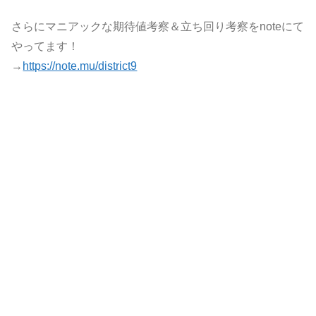
さらにマニアックな期待値考察＆立ち回り考察をnoteにて
やってます！
→
https://note.mu/district9