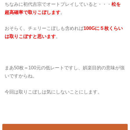
ちなみに初代吉宗でオートプレイしていると・・・
松を
超高確率で取りこぼします
。
おそらく、チェリーこぼしも含めれば
100Gに５枚くらい
は取りこぼすと思います
。
まあ50枚＝100元の低レートですし、娯楽目的の意味が強
いですからね。
今回は取りこぼしは気にしないことにします。