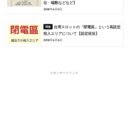
位・端数などなど】
2018年6月4日
台湾スロットの「閉電區」という高設定
投入エリアについて【設定状況】
2018年6月6日
スポンサードリンク