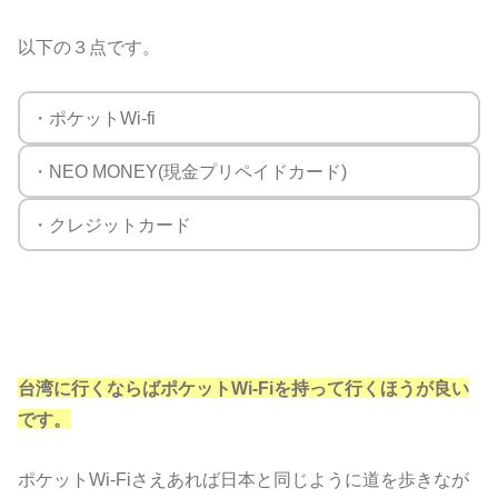
以下の３点です。
・ポケットWi-fi
・NEO MONEY(現金プリペイドカード)
・クレジットカード
台湾に行くならばポケットWi-Fiを持って行くほうが良い
です。
ポケットWi-Fiさえあれば日本と同じように道を歩きなが