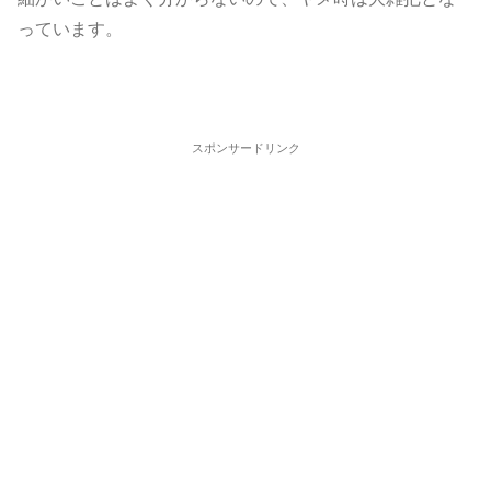
っています。
スポンサードリンク