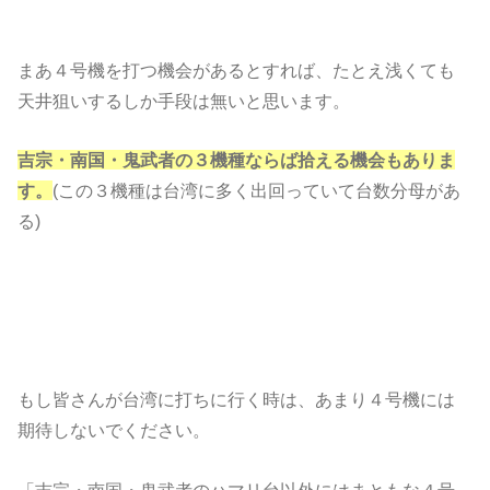
まあ４号機を打つ機会があるとすれば、たとえ浅くても
天井狙いするしか手段は無いと思います。
吉宗・南国・鬼武者の３機種ならば拾える機会もありま
す。
(この３機種は台湾に多く出回っていて台数分母があ
る)
もし皆さんが台湾に打ちに行く時は、あまり４号機には
期待しないでください。
「吉宗・南国・鬼武者のハマリ台以外にはまともな４号