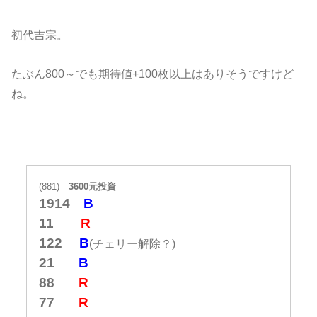
初代吉宗。
たぶん800～でも期待値+100枚以上はありそうですけど
ね。
(881)
3600元投資
1914
B
11
R
122
B
(チェリー解除？)
21
B
88
R
77
R