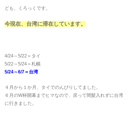
ども、くろっくです。
今現在、台湾に滞在しています。
4/24～5/22＝タイ
5/22～5/24＝札幌
5/24～6/7＝台湾
４月から１か月、タイでのんびりしてました。
６月のW杯開幕までヒマなので、戻って間髪入れずに台湾
に行きました。