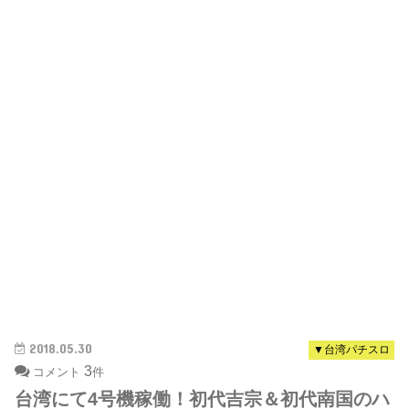
2018.05.30
▼台湾パチスロ
3
コメント
件
台湾にて4号機稼働！初代吉宗＆初代南国のハ