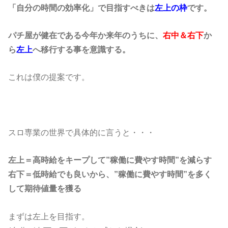
「自分の時間の効率化」で目指すべきは
左上の枠
です。
パチ屋が健在である今年か来年のうちに、
右中＆右下
か
ら
左上
へ移行する事を意識する。
これは僕の提案です。
スロ専業の世界で具体的に言うと・・・
左上＝高時給をキープして”稼働に費やす時間”を減らす
右下＝低時給でも良いから、”稼働に費やす時間”を多く
して期待値量を獲る
まずは左上を目指す。