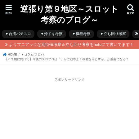
逆張り第９地区～スロット
menu
search
考察のブログ～
▼台湾パチスロ
▼沖ドキ考察
▼機種考察
▼立ち回り考察
▼
よりマニアックな期待値考察＆立ち回り考察をnoteにて書いてます！
HOME
▼コラム(スロ)
【６号機に向けて】今後のスロプロは「いかに効率よく稼働を落とすか」が重要になる？
スポンサードリンク