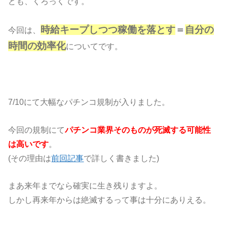
ども、くろっくです。
時給キープしつつ稼働を落とす
＝
自分の
今回は、
時間の効率化
についてです。
7/10にて大幅なパチンコ規制が入りました。
今回の規制にて
パチンコ業界そのものが死滅する可能性
は高いです
。
(その理由は
前回記事
で詳しく書きました)
まあ来年までなら確実に生き残りますよ。
しかし再来年からは絶滅するって事は十分にありえる。