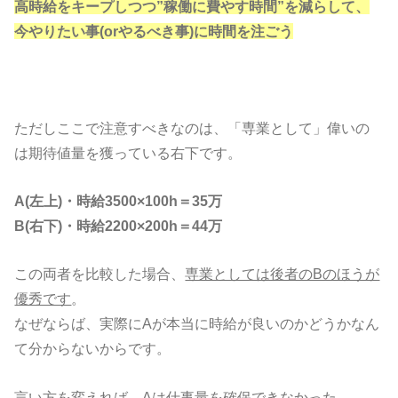
高時給をキープしつつ”稼働に費やす時間”を減らして、
今やりたい事(orやるべき事)に時間を注ごう
ただしここで注意すべきなのは、「専業として」偉いの
は期待値量を獲っている右下です。
A(左上)・時給3500×100h＝35万
B(右下)・時給2200×200h＝44万
この両者を比較した場合、
専業としては後者のBのほうが
優秀です
。
なぜならば、実際にAが本当に時給が良いのかどうかなん
て分からないからです。
言い方を変えれば、Aは仕事量を確保できなかった。