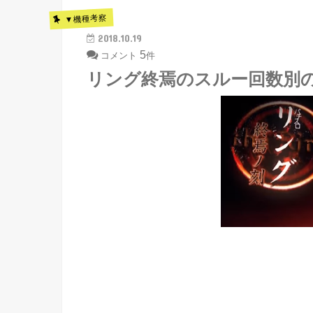
▼機種考察
2018.10.19
5
コメント
件
リング終焉のスルー回数別