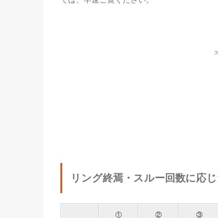
リング終焉・スルー回数に応じ
①
②
③