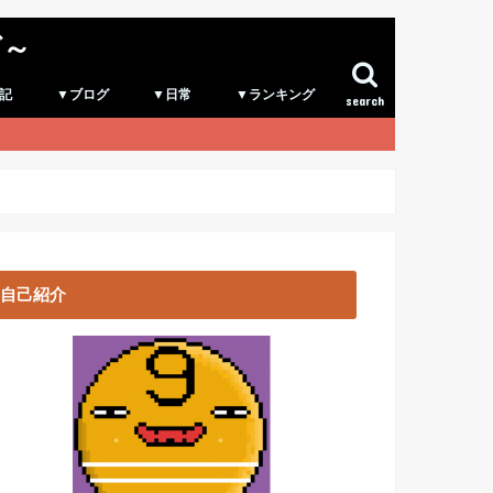
グ～
記
▼ブログ
▼日常
▼ランキング
search
自己紹介