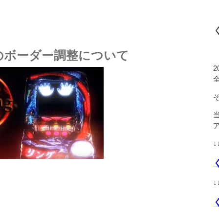
のボーダー調整について
↓
↓