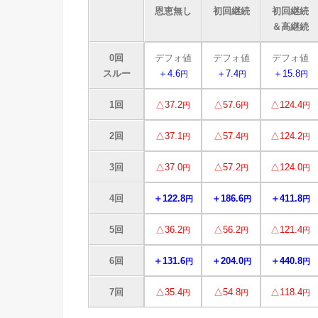
恩恵無し
初回継続
初回継続
＆高継続
0回
デフォ値
デフォ値
デフォ値
スルー
＋4.6
＋7.4
＋15.8
円
円
円
1回
△37.2
△57.6
△124.4
円
円
円
2回
△37.1
△57.4
△124.2
円
円
円
3回
△37.0
△57.2
△124.0
円
円
円
4回
＋122.8
＋186.6
＋411.8
円
円
円
5回
△36.2
△56.2
△121.4
円
円
円
6回
＋131.6
＋204.0
＋440.8
円
円
円
7回
△35.4
△54.8
△118.4
円
円
円