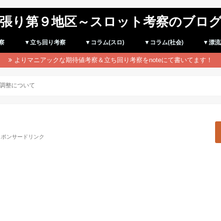
張り第９地区～スロット考察のブロ
察
▼立ち回り考察
▼コラム(スロ)
▼コラム(社会)
▼漂流
よりマニアックな期待値考察＆立ち回り考察をnoteにて書いてます！
調整について
スポンサードリンク