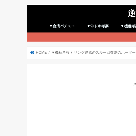
逆
▼台湾パチスロ
▼沖ドキ考察
▼機種考
HOME
▼機種考察
リング終焉のスルー回数別のボーダー