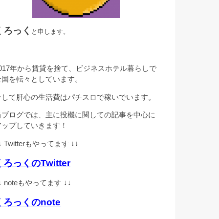
くろっく
と申します。
2017年から賃貸を捨て、ビジネスホテル暮らしで
全国を転々としています。
そして肝心の生活費はパチスロで稼いでいます。
当ブログでは、主に投機に関しての記事を中心に
アップしていきます！
↓ Twitterもやってます ↓↓
くろっくのTwitter
↓ noteもやってます ↓↓
くろっくのnote