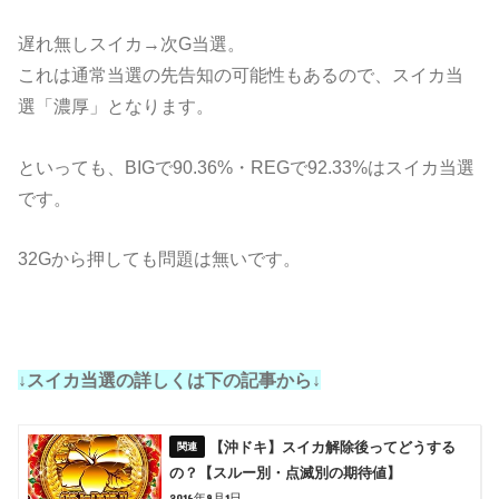
遅れ無しスイカ→次G当選。
これは通常当選の先告知の可能性もあるので、スイカ当
選「濃厚」となります。
といっても、BIGで90.36%・REGで92.33%はスイカ当選
です。
32Gから押しても問題は無いです。
↓スイカ当選の詳しくは下の記事から↓
【沖ドキ】スイカ解除後ってどうする
の？【スルー別・点滅別の期待値】
2016年9月1日