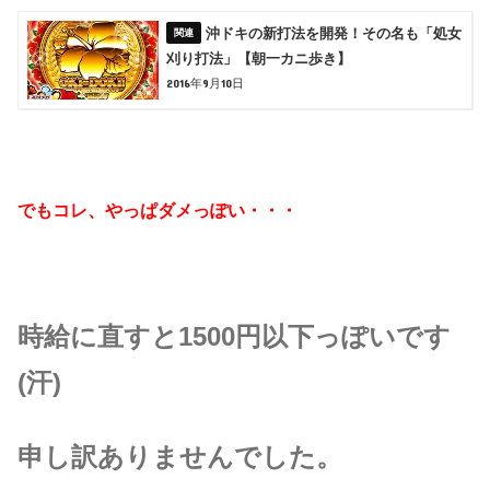
沖ドキの新打法を開発！その名も「処女
刈り打法」【朝一カニ歩き】
2016年9月10日
でもコレ、やっぱダメっぽい・・・
時給に直すと1500円以下っぽいです
(汗)
申し訳ありませんでした。