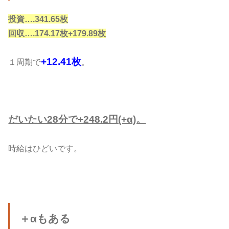
投資….341.65枚
回収….174.17枚+179.89枚
+12.41枚
１周期で
。
だいたい28分で+248.2円(+α)。
時給はひどいです。
＋αもある