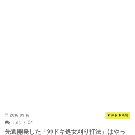
2016.09.14
▼沖ドキ考察
0
コメント
件
先週開発した「沖ドキ処女刈り打法」はやっ