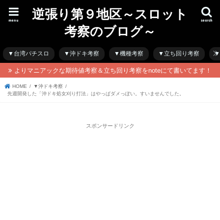
逆張り第９地区～スロット
menu
search
考察のブログ～
▼台湾パチスロ
▼沖ドキ考察
▼機種考察
▼立ち回り考察
▼
よりマニアックな期待値考察＆立ち回り考察をnoteにて書いてます！
HOME
▼沖ドキ考察
先週開発した「沖ドキ処女刈り打法」はやっぱダメっぽい。すいませんでした。
スポンサードリンク