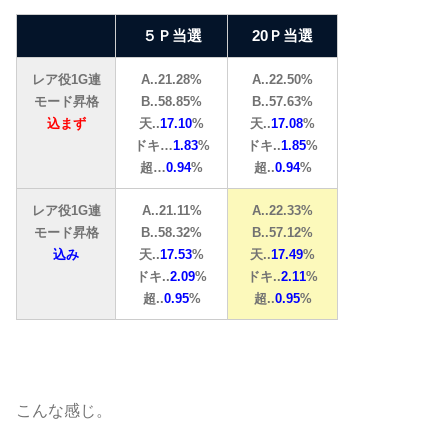
５Ｐ当選
20Ｐ当選
レア役1G連
A..21.28%
A..22.50%
モード昇格
B..58.85%
B..57.63%
込まず
天..
17.10
%
天..
17.08
%
ドキ…
1.83
%
ドキ..
1.85
%
超…
0.94
%
超..
0.94
%
レア役1G連
A..21.11%
A..22.33%
モード昇格
B..58.32%
B..57.12%
込み
天..
17.53
%
天..
17.49
%
ドキ..
2.09
%
ドキ..
2.11
%
超..
0.95
%
超..
0.95
%
こんな感じ。