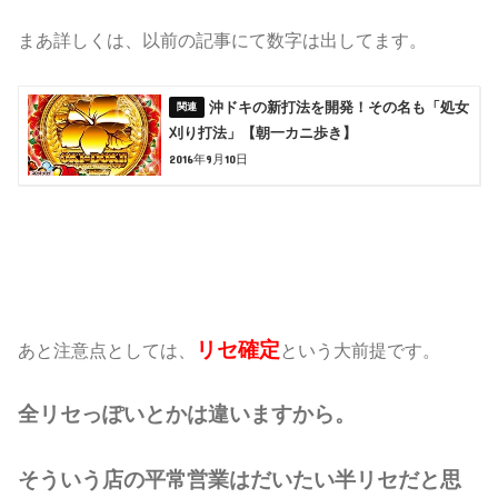
まあ詳しくは、以前の記事にて数字は出してます。
沖ドキの新打法を開発！その名も「処女
刈り打法」【朝一カニ歩き】
2016年9月10日
リセ確定
あと注意点としては、
という大前提です。
全リセっぽいとかは違いますから。
そういう店の平常営業はだいたい半リセだと思