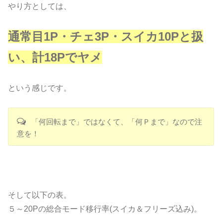
やり方としては、
通常目1P・チェ3P・スイカ10Pと扱
い、計18Pでヤメ
という感じです。
「何回転まで」ではなくて、「何Ｐまで」なので注
意を！
そして以下の表。
５～20Pの総合モード移行率(スイカ＆フリーズ込み)。