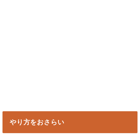
やり方をおさらい