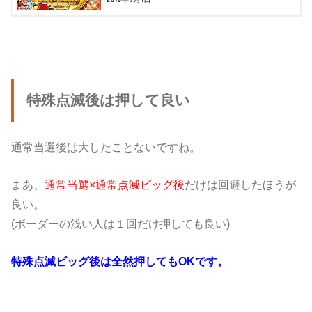
特殊点滅後は押して良い
通常当選後は大したことないですね。
まあ、
通常当選×通常点滅ビッグ後
だけは回避したほうが
良い。
(ボーダーの浅い人は１回だけ押しても良い)
特殊点滅ビッグ後は全然押してもOKです。