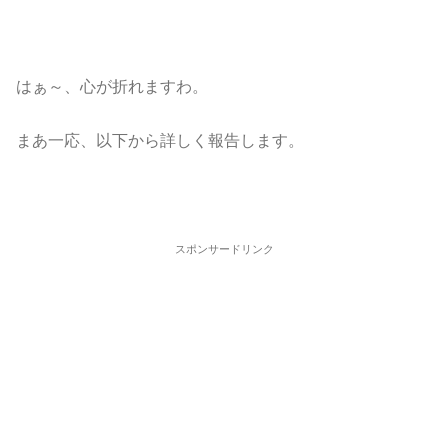
はぁ～、心が折れますわ。
まあ一応、以下から詳しく報告します。
スポンサードリンク