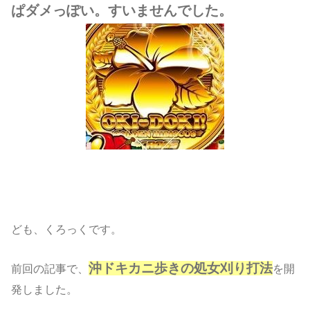
ぱダメっぽい。すいませんでした。
ども、くろっくです。
沖ドキカニ歩きの処女刈り打法
前回の記事で、
を開
発しました。