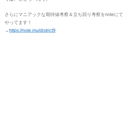
さらにマニアックな期待値考察＆立ち回り考察をnoteにて
やってます！
→
https://note.mu/district9