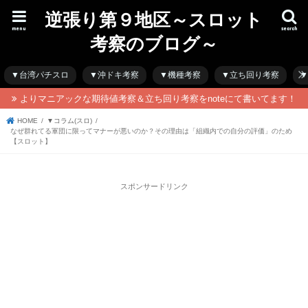
逆張り第９地区～スロット
menu
search
考察のブログ～
▼台湾パチスロ
▼沖ドキ考察
▼機種考察
▼立ち回り考察
▼
よりマニアックな期待値考察＆立ち回り考察をnoteにて書いてます！
HOME
▼コラム(スロ)
なぜ群れてる軍団に限ってマナーが悪いのか？その理由は「組織内での自分の評価」のため
【スロット】
スポンサードリンク