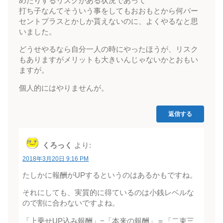
めたりするリスクがある状況であって
打ち子なんてそういう事をしてもおおもとから何パー
セントプラスとかしか貰えないのに、よくやるなと思
いました。
どうせやるなら自分一人の時にやったほうが、リスク
もありますがメリットも大きいんじゃないかとおもい
ますが。
個人的にはやりませんが。
返信する
くろっく
より:
2018年3月20日 9:16 PM
たしかに報酬がUPするというのはあるかもですね。
それにしても、実質的に得ているのは小銭レベルな
ので割に合わないですよね。
「上乗せUP込み報酬」−「本来の報酬」＝「二束三