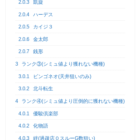
2.0.3
凱旋
2.0.4
ハーデス
2.0.5
カイジ３
2.0.6
金太郎
2.0.7
銭形
3
ランク③(シミュ値より獲れない機種)
3.0.1
ビンゴネオ(天井狙いのみ)
3.0.2
北斗転生
4
ランク④(シミュ値より圧倒的に獲れない機種)
4.0.1
優駿倶楽部
4.0.2
化物語
4.0.3
絆(過疎店０スルーG数狙い)