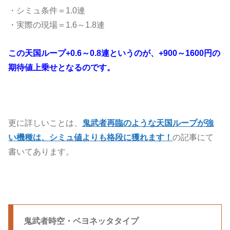
・シミュ条件＝1.0連
・実際の現場＝1.6～1.8連
この天国ループ+0.6～0.8連というのが、+900～1600円の
期待値上乗せとなるのです。
更に詳しいことは、
鬼武者再臨のような天国ループが強
い機種は、シミュ値よりも格段に獲れます！
の記事にて
書いてあります。
鬼武者時空・ベヨネッタタイプ