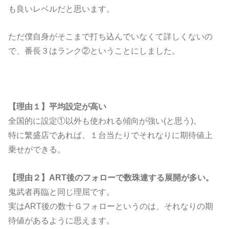
も良いレベルだと思います。
ただ僕自身がそこまで打ち込んでいなくて詳しくないの
で、番長３はランク②ということにしました。
【理由１】平均設定が高い
全国的に設定①以外も使われる傾向が強い(と思う)。
特に繁盛店であれば、１台当たりでそれなりに期待値上
乗せができる。
【理由２】ART後のフォローで数珠連する展開が多い。
鬼武者再臨と同じ理屈です。
実はART後の数十Ｇフォローというのは、それなりの期
待値があるように思えます。