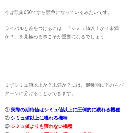
今は凱旋650ですら競争になっているみたいです。
ライバルと差をつけるには、「シミュ値以上か？未満
か？」を見極める事こそが重要になるでしょう。
まずシミュ値以上か？未満か？には、機種別に下の４パ
ターンに分けることができます。
①
実際の期待値はシミュ値以上に圧倒的に獲れる機種
②
シミュ値以上に獲れる機種
③
シミュ値よりも獲れない機種