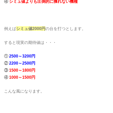
④
シミュ値よりも圧倒的に獲れない機種
例えば
シミュ値2000円
の台を打つとします。
すると現実の期待値は・・・
①
2500～3200円
②
2200～2500円
③
1500～1800円
④
1000～1500円
こんな風になります。