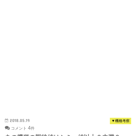
2018.05.19
▼機種考察
4
コメント
件