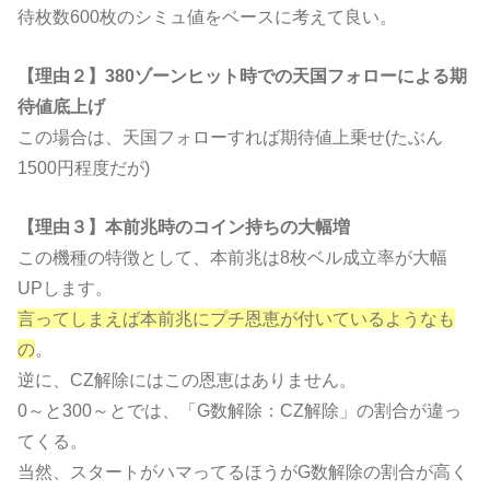
待枚数600枚のシミュ値をベースに考えて良い。
【理由２】380ゾーンヒット時での天国フォローによる期
待値底上げ
この場合は、天国フォローすれば期待値上乗せ(たぶん
1500円程度だが)
【理由３】本前兆時のコイン持ちの大幅増
この機種の特徴として、本前兆は8枚ベル成立率が大幅
UPします。
言ってしまえば本前兆にプチ恩恵が付いているようなも
の
。
逆に、CZ解除にはこの恩恵はありません。
0～と300～とでは、「G数解除：CZ解除」の割合が違っ
てくる。
当然、スタートがハマってるほうがG数解除の割合が高く