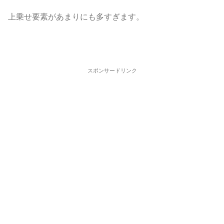
上乗せ要素があまりにも多すぎます。
スポンサードリンク