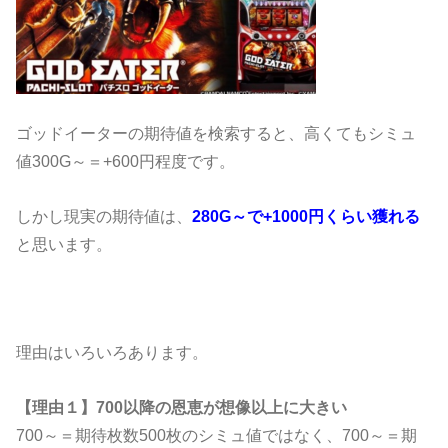
ゴッドイーターの期待値を検索すると、高くてもシミュ
値300G～＝+600円程度です。
しかし現実の期待値は、
280G～で+1000円くらい獲れる
と思います。
理由はいろいろあります。
【理由１】700以降の恩恵が想像以上に大きい
700～＝期待枚数500枚のシミュ値ではなく、700～＝期